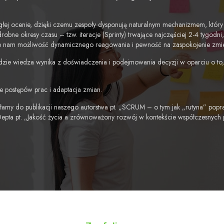
głej ocenie, dzięki czemu zespoły dysponują naturalnym mechanizmem, któr
robne okresy czasu – tzw. iteracje (Sprinty) trwające najczęściej 2-4 tygodn
daje nam możliwość dynamicznego reagowania i pewność na zaspokojenie zmi
zie wiedza wynika z doświadczenia i podejmowania decyzji w oparciu o to, c
nie postępów prac i adaptacja zmian.
łamy do publikacji naszego autorstwa pt. „SCRUM – o tym jak „rutyna” popr
Depta pt. „Jakość życia a zrównoważony rozwój w kontekście współczesnych