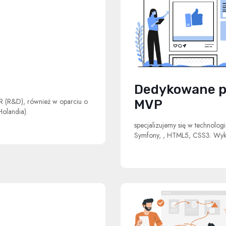
Dedykowane pr
R (R&D), również w oparciu o
MVP
Holandia).
specjalizujemy się w technolog
Symfony, , HTML5, CSS3. Wyko