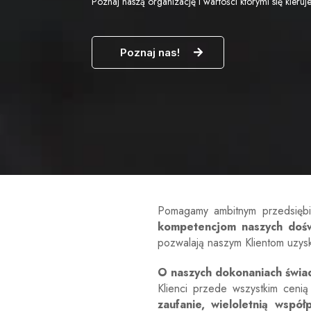
Poznaj naszą organizację i wartości którymi się kieru
Poznaj nas!
Pomagamy ambitnym przedsiębio
kompetencjom naszych dośw
pozwalają naszym Klientom uzysk
O naszych dokonaniach świadc
Klienci przede wszystkim cenią
zaufanie, wieloletnią wspó