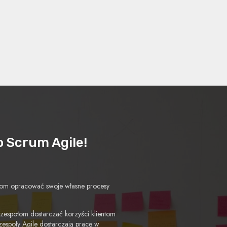
o Scrum Agile!
acjom opracować swoje własne procesy
 zespołom dostarczać korzyści klientom
 zespoły Agile dostarczają pracę w