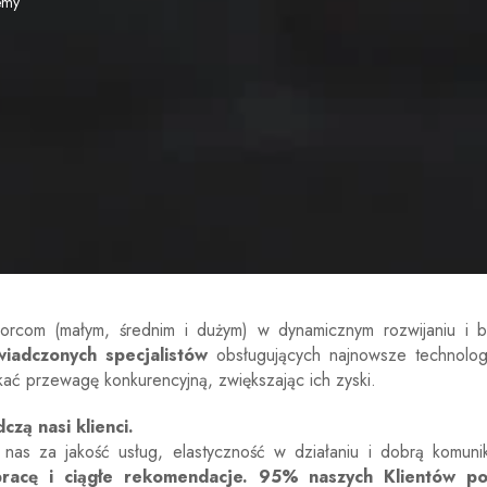
jemy
rcom (małym, średnim i dużym) w dynamicznym rozwijaniu i bu
iadczonych specjalistów
obsługujących najnowsze technologi
ać przewagę konkurencyjną, zwiększając ich zyski.
zą nasi klienci.
 nas za jakość usług, elastyczność w działaniu i dobrą komun
łpracę i ciągłe rekomendacje. 95% naszych Klientów po