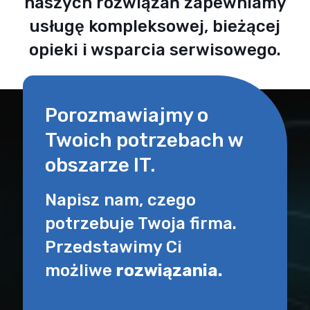
naszych rozwiązań zapewniamy
usługę kompleksowej, bieżącej
opieki i wsparcia serwisowego.
Porozmawiajmy o
Twoich potrzebach w
obszarze IT.
Napisz nam, czego
potrzebuje Twoja firma.
Przedstawimy Ci
możliwe
rozwiązania.