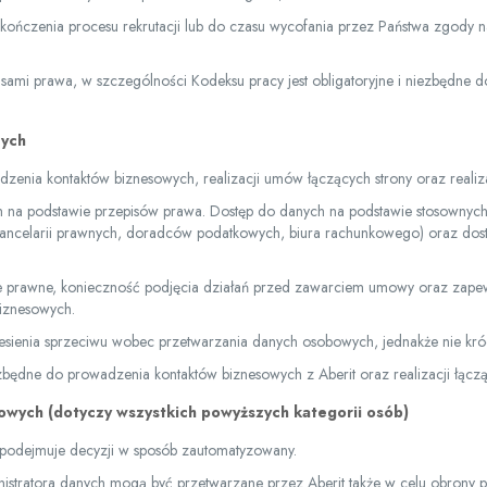
czenia procesu rekrutacji lub do czasu wycofania przez Państwa zgody n
 prawa, w szczególności Kodeksu pracy jest obligatoryjne i niezbędne do u
cych
zenia kontaktów biznesowych, realizacji umów łączących strony oraz reali
na podstawie przepisów prawa. Dostęp do danych na podstawie stosownych
ancelarii prawnych, doradców podatkowych, biura rachunkowego) oraz dostaw
prawne, konieczność podjęcia działań przed zawarciem umowy oraz zapewnien
biznesowych.
enia sprzeciwu wobec przetwarzania danych osobowych, jednakże nie króc
będne do prowadzenia kontaktów biznesowych z Aberit oraz realizacji łącz
wych (dotyczy wszystkich powyższych kategorii osób)
podejmuje decyzji w sposób zautomatyzowany.
stratora danych mogą być przetwarzane przez Aberit także w celu obrony p