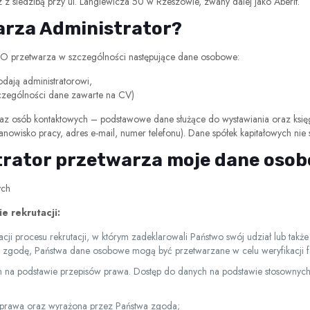
 z siedzibą przy ul. Langiewicza 50 w Rzeszowie, zwany dalej jako Aberit.
arza Administrator?
DO przetwarza w szczególności następujące dane osobowe:
dają administratorowi,
czególności dane zawarte na CV)
oraz osób kontaktowych – podstawowe dane służące do wystawiania oraz księ
tanowisko pracy, adres e-mail, numer telefonu). Dane spółek kapitałowych nie
trator przetwarza moje dane oso
ych
 rekrutacji:
ji procesu rekrutacji, w którym zadeklarowali Państwo swój udział lub także
ną zgodę, Państwa dane osobowe mogą być przetwarzane w celu weryfikacji 
a podstawie przepisów prawa. Dostęp do danych na podstawie stosownych 
 prawa oraz wyrażona przez Państwa zgoda;