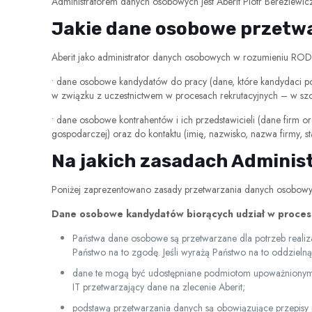
Administratorem danych osobowych jest Aberit Piotr Bereziewicz
Jakie dane osobowe przetw
Aberit jako administrator danych osobowych w rozumieniu RO
• dane osobowe kandydatów do pracy (dane, które kandydaci po
w związku z uczestnictwem w procesach rekrutacyjnych – w sz
• dane osobowe kontrahentów i ich przedstawicieli (dane firm 
gospodarczej) oraz do kontaktu (imię, nazwisko, nazwa firmy, s
Na jakich zasadach Adminis
Poniżej zaprezentowano zasady przetwarzania danych osobow
Dane osobowe kandydatów biorących udział w procesie
Państwa dane osobowe są przetwarzane dla potrzeb realizac
Państwo na to zgodę. Jeśli wyrażą Państwo na to oddziel
dane te mogą być udostępniane podmiotom upoważnionym n
IT przetwarzający dane na zlecenie Aberit;
podstawą przetwarzania danych są obowiązujące przepisy