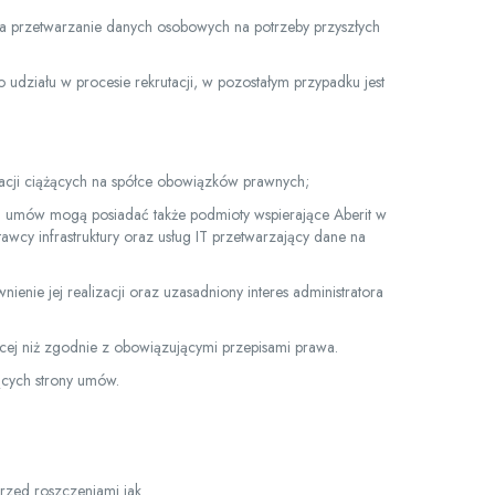
a przetwarzanie danych osobowych na potrzeby przyszłych
działu w procesie rekrutacji, w pozostałym przypadku jest
zacji ciążących na spółce obowiązków prawnych;
 umów mogą posiadać także podmioty wspierające Aberit w
cy infrastruktury oraz usług IT przetwarzający dane na
ie jej realizacji oraz uzasadniony interes administratora
ej niż zgodnie z obowiązującymi przepisami prawa.
ących strony umów.
rzed roszczeniami jak