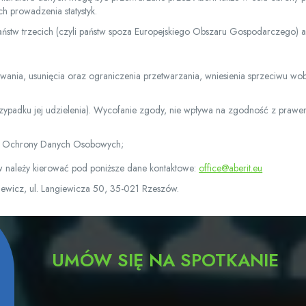
h prowadzenia statystyk.
stw trzecich (czyli państw spoza Europejskiego Obszaru Gospodarczego) a
wania, usunięcia oraz ograniczenia przetwarzania, wniesienia sprzeciwu wo
ypadku jej udzielenia). Wycofanie zgody, nie wpływa na zgodność z prawe
du Ochrony Danych Osobowych;
w należy kierować pod poniższe dane kontaktowe:
office@aberit.eu
ziewicz, ul. Langiewicza 50, 35-021 Rzeszów.
UMÓW SIĘ NA SPOTKANIE