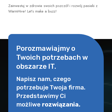
Zainwestuj w zdrowie swoich pszczół i rozwój pasieki z
WarmHive! Let’s make a buzz!
Porozmawiajmy o
Twoich potrzebach w
obszarze IT.
Napisz nam, czego
potrzebuje Twoja firma.
Przedstawimy Ci
możliwe
rozwiązania.