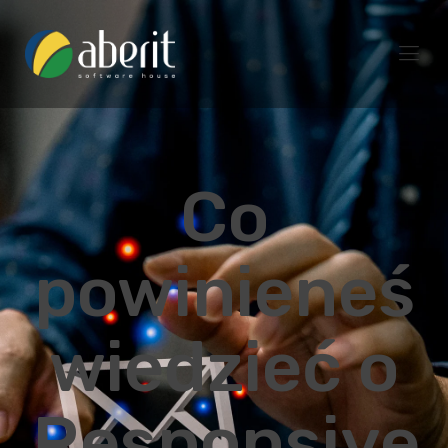
Co
powinieneś
wiedzieć o
Responsive