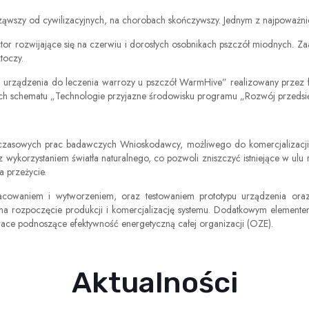
ząwszy od cywilizacyjnych, na chorobach skończywszy. Jednym z najpoważnie
or rozwijające się na czerwiu i dorosłych osobnikach pszczół miodnych. Z
toczy.
i i urządzenia do leczenia warrozy u pszczół WarmHive” realizowany przez f
schematu „Technologie przyjazne środowisku programu „Rozwój przedsięb
chczasowych prac badawczych Wnioskodawcy, możliwego do komercjalizacji
wykorzystaniem światła naturalnego, co pozwoli zniszczyć istniejące w ul
a przeżycie.
cowaniem i wytworzeniem, oraz testowaniem prototypu urządzenia oraz
na rozpoczęcie produkcji i komercjalizację systemu. Dodatkowym elemente
ace podnoszące efektywność energetyczną całej organizacji (OZE).
Aktualności