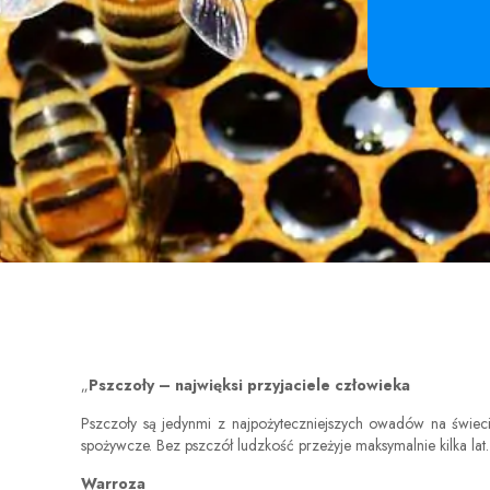
„
Pszczoły – najwięksi przyjaciele człowieka
Pszczoły są jedynmi z najpożyteczniejszych owadów na świecie
spożywcze. Bez pszczół ludzkość przeżyje maksymalnie kilka lat.
Warroza