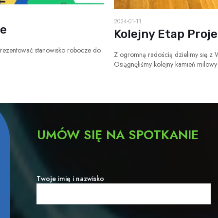
2024-01-11
ve
Kolejny Etap Pro
ezentować stanowisko robocze do
Z ogromną radością dzielimy się z 
Osiągnęliśmy kolejny kamień milowy
UMÓW SIĘ NA SPOTKANIE
Twoje imię i nazwisko