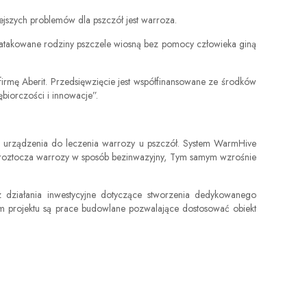
jszych problemów dla pszczół jest warroza.
aatakowane rodziny pszczele wiosną bez pomocy człowieka giną
irmę Aberit. Przedsięwzięcie jest współfinansowane ze środków
iorczości i innowacje”.
 urządzenia do leczenia warrozy u pszczół. System WarmHive
u roztocza warrozy w sposób bezinwazyjny, Tym samym wzrośnie
 działania inwestycyjne dotyczące stworzenia dedykowanego
m projektu są prace budowlane pozwalające dostosować obiekt