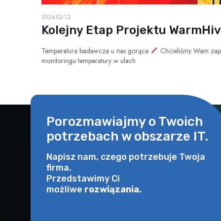
2024-02-13
Kolejny Etap Projektu WarmHi
Temperatura badawcza u nas gorąca
Chcieliśmy Wam zapr
monitoringu temperatury w ulach
Porozmawiajmy o Twoich
potrzebach w obszarze IT.
Napisz nam, czego potrzebuje Twoja
firma.
Przedstawimy Ci
możliwe
rozwiązania.