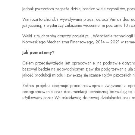
Jednak pszczołom zagraża dzisiaj bardzo wiele czynników, poc
Warroza to choroba wywoływana przez roztocz Varroa destruct
już jesienią, a wystarczy zakażenie wiosenne na poziomie 10 roz
Walki z tą chorobą dotyczy projekt pt. „Wdrożenie technologi
Norweskiego Mechanizmu Finansowego, 2014 – 2021 w ramach 
Jak pomożemy?
Celem przedsięwzięcia jest opracowanie, na podstawie doty
bazował będzie na udowodnionym zjawisku podgrzewania ula z 
jakość produkcji miodu i zwiększą się szanse rojów pszczelich n
Zakres projektu obejmuje prace rozwojowe związane z opra
oprogramowania oraz dokumentacji technicznej pozwalającej 
użytkowany przez Wnioskodawcę do nowej działalności oraz pr