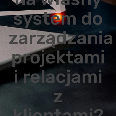
system do
zarządzania
projektami
i relacjami
z
klientami?