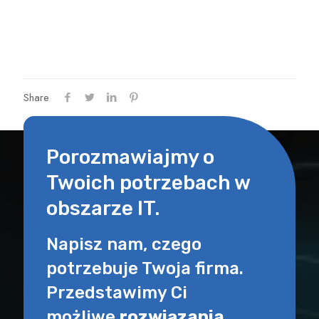
Share
Porozmawiajmy o
Twoich potrzebach w
obszarze IT.
Napisz nam, czego
potrzebuje Twoja firma.
Przedstawimy Ci
możliwe
rozwiązania.