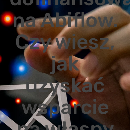
na Abiflow.
Czy wiesz,
jak
uzyskać
wsparcie
na własny