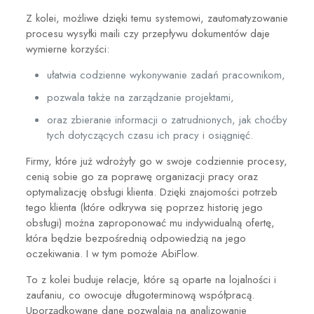
Z kolei, możliwe dzięki temu systemowi, zautomatyzowanie
procesu wysyłki maili czy przepływu dokumentów daje
wymierne korzyści:
ułatwia codzienne wykonywanie zadań pracownikom,
pozwala także na zarządzanie projektami,
oraz zbieranie informacji o zatrudnionych, jak choćby
tych dotyczących czasu ich pracy i osiągnięć.
Firmy, które już wdrożyły go w swoje codziennie procesy,
cenią sobie go za poprawę organizacji pracy oraz
optymalizację obsługi klienta. Dzięki znajomości potrzeb
tego klienta (które odkrywa się poprzez historię jego
obsługi) można zaproponować mu indywidualną ofertę,
która będzie bezpośrednią odpowiedzią na jego
oczekiwania. I w tym pomoże AbiFlow.
To z kolei buduje relacje, które są oparte na lojalności i
zaufaniu, co owocuje długoterminową współpracą.
Uporządkowane dane pozwalają na analizowanie