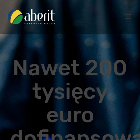
Nawet 200
tysięcy
euro
dofinansow