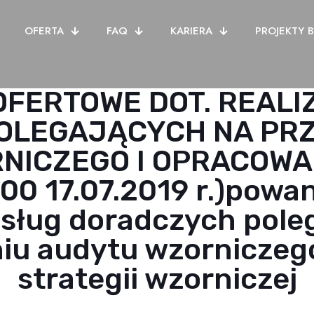
OFERTA
FAQ
KARIERA
PROJEKTY 
OFERTOWE DOT. REALI
OLEGAJĄCYCH NA PR
NICZEGO I OPRACOWAN
0 17.07.2019 r.)powa
 usług doradczych pole
iu audytu wzorniczego
strategii wzorniczej