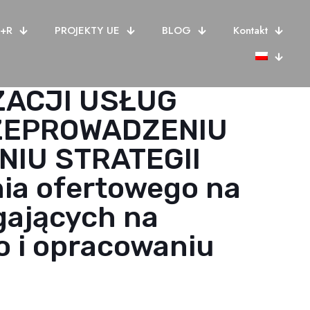
B+R
PROJEKTY UE
BLOG
Kontakt
ZACJI USŁUG
ZEPROWADZENIU
IU STRATEGII
nia ofertowego na
gających na
 i opracowaniu