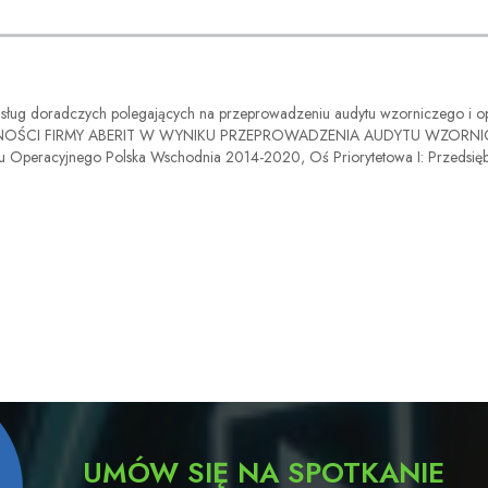
usług doradczych polegających na przeprowadzeniu audytu wzorniczego i opr
NCYJNOŚCI FIRMY ABERIT W WYNIKU PRZEPROWADZENIA AUDYTU WZOR
 Operacyjnego Polska Wschodnia 2014-2020, Oś Priorytetowa I: Przedsiębi
UMÓW SIĘ NA SPOTKANIE