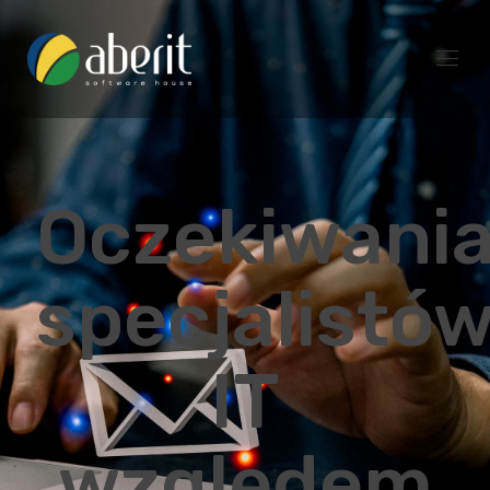
Oczekiwani
specjalistó
IT
względem