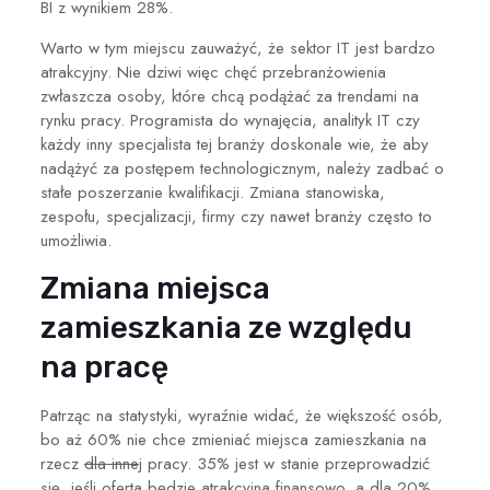
BI z wynikiem 28%.
Warto w tym miejscu zauważyć, że sektor IT jest bardzo
atrakcyjny. Nie dziwi więc chęć przebranżowienia
zwłaszcza osoby,
które chcą podążać za trendami na
rynku pracy.
Programista do wynajęcia,
analityk IT czy
każdy inny specjalista tej branży doskonale wie, że aby
nadążyć za postępem technologicznym,
należy zadbać o
stałe poszerzanie kwalifikacji.
Zmiana stanowiska,
zespołu, specjalizacji, firmy czy nawet branży często to
umożliwia.
Zmiana miejsca
zamieszkania ze względu
na pracę
Patrząc na statystyki, wyraźnie widać, że większość osób,
bo aż 60% nie chce zmieniać miejsca zamieszkania na
rzecz
dla inne
j pracy. 35% jest w stanie przeprowadzić
się, jeśli oferta będzie atrakcyjna finansowo, a dla 20%