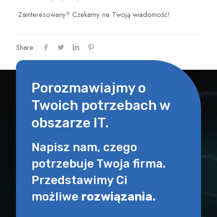
Zainteresowany? Czekamy na Twoją wiadomość!
Share
Porozmawiajmy o
Twoich potrzebach w
obszarze IT.
Napisz nam, czego
potrzebuje Twoja firma.
Przedstawimy Ci
możliwe
rozwiązania.