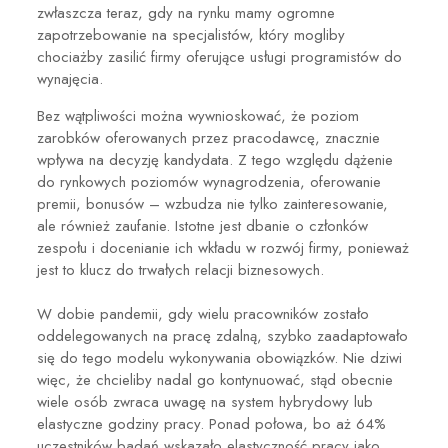
zwłaszcza teraz, gdy na rynku mamy ogromne
zapotrzebowanie na specjalistów, który mogliby
chociażby zasilić firmy oferujące usługi programistów do
wynajęcia
.
Bez wątpliwości można wywnioskować, że poziom
zarobków oferowanych przez pracodawcę, znacznie
wpływa na decyzję kandydata. Z tego względu dążenie
do rynkowych poziomów wynagrodzenia, oferowanie
premii, bonusów – wzbudza nie tylko zainteresowanie,
ale również zaufanie. Istotne jest dbanie o członków
zespołu i docenianie ich wkładu w rozwój firmy, ponieważ
jest to klucz do trwałych relacji biznesowych.
W dobie pandemii, gdy wielu pracowników zostało
oddelegowanych na pracę zdalną, szybko zaadaptowało
się do tego modelu wykonywania obowiązków. Nie dziwi
więc, że chcieliby nadal go kontynuować, stąd obecnie
wiele osób zwraca uwagę na system hybrydowy lub
elastyczne godziny pracy.
Ponad połowa, bo aż
64%
uczestników badań wskazało elastyczność pracy jako